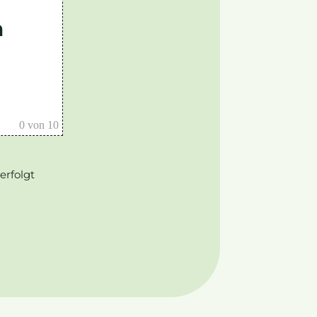
n
0
von 10
erfolgt