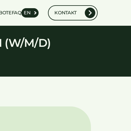
BOTE
FAQ
EN
KONTAKT
 (W/M/D)