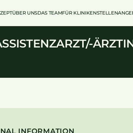
ZEPT
ÜBER UNS
DAS TEAM
FÜR KLINIKEN
STELLENANGE
SSISTENZARZT/-ÄRZTIN
NAL INFORMATION