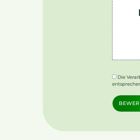
Die Vera
entspreche
BEWER