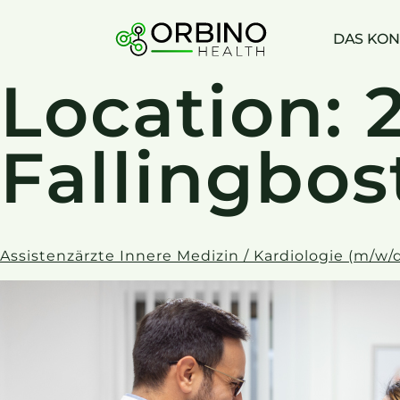
Skip
to
DAS KON
content
Location:
Fallingbos
Assistenzärzte Innere Medizin / Kardiologie (m/w/