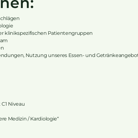
hnen:
schlägen
ologie
er klinikspezifischen Patientengruppen
eam
en
uwendungen, Nutzung unseres Essen- und Getränkeangebots
 C1 Niveau
e Medizin / Kardiologie“