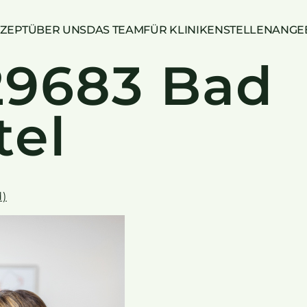
ZEPT
ÜBER UNS
DAS TEAM
FÜR KLINIKEN
STELLENANGE
29683 Bad
tel
d)