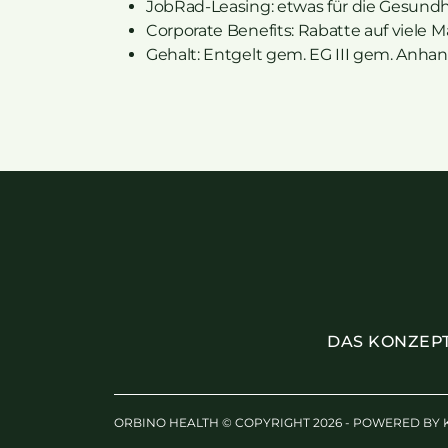
JobRad-Leasing: etwas für die Gesundh
Corporate Benefits: Rabatte auf viele
Gehalt: Entgelt gem. EG III gem. Anha
DAS KONZEP
ORBINO HEALTH © COPYRIGHT 2026 - POWERED BY