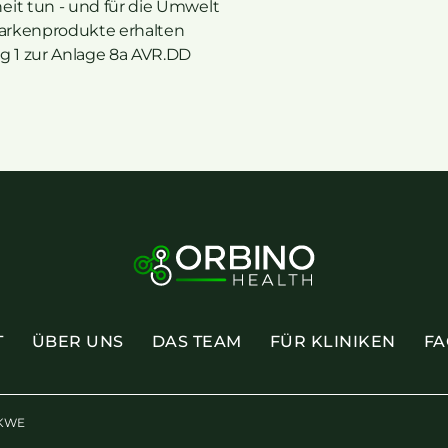
eit tun - und für die Umwelt
 Markenprodukte erhalten
ng 1 zur Anlage 8a AVR.DD
T
ÜBER UNS
DAS TEAM
FÜR KLINIKEN
FA
KWE