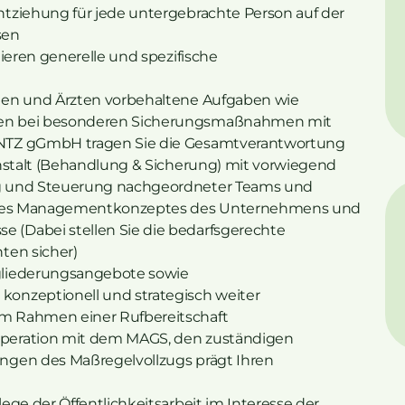
tziehung für jede untergebrachte Person auf der
sen
lieren generelle und spezifische
nen und Ärzten vorbehaltene Aufgaben wie
ken bei besonderen Sicherungsmaßnahmen mit
 NTZ gGmbH tragen Sie die Gesamtverantwortung
anstalt (Behandlung & Sicherung) mit vorwiegend
ng und Steuerung nachgeordneter Teams und
ge des Managementkonzeptes des Unternehmens und
(Dabei stellen Sie die bedarfsgerechte
ten sicher)
gliederungsangebote sowie
onzeptionell und strategisch weiter
m Rahmen einer Rufbereitschaft
peration mit dem MAGS, den zuständigen
ngen des Maßregelvollzugs prägt Ihren
ege der Öffentlichkeitsarbeit im Interesse der