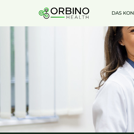
Skip
to
DAS KON
content