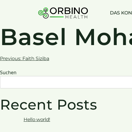
Skip
to
DAS KON
content
Basel Mo
Beitrags-
Previous:
Faith Siziba
Suchen
Navigation
Recent Posts
Hello world!