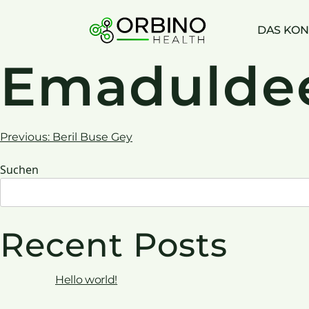
Skip
to
DAS KON
content
Emadulde
Beitrags-
Previous:
Beril Buse Gey
Suchen
Navigation
Recent Posts
Hello world!