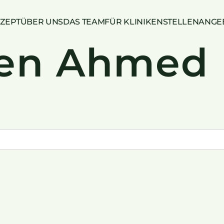
ZEPT
ÜBER UNS
DAS TEAM
FÜR KLINIKEN
STELLENANGE
en Ahmed