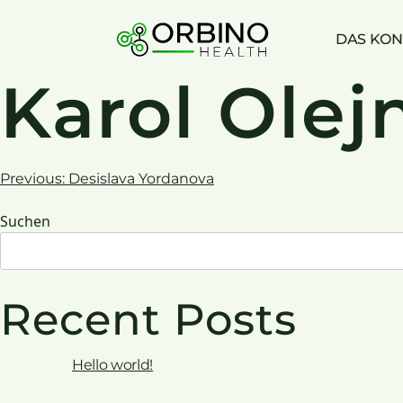
Skip
to
DAS KON
content
Karol Olej
Beitrags-
Previous:
Desislava Yordanova
Suchen
Navigation
Recent Posts
Hello world!